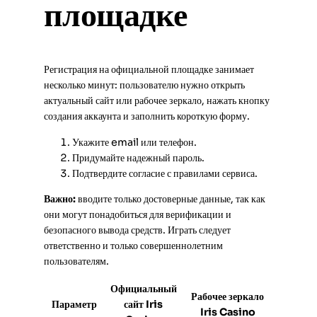
площадке
Регистрация на официальной площадке занимает
несколько минут: пользователю нужно открыть
актуальный сайт или рабочее зеркало, нажать кнопку
создания аккаунта и заполнить короткую форму.
Укажите email или телефон.
Придумайте надежный пароль.
Подтвердите согласие с правилами сервиса.
Важно:
вводите только достоверные данные, так как
они могут понадобиться для верификации и
безопасного вывода средств. Играть следует
ответственно и только совершеннолетним
пользователям.
Официальный
Рабочее зеркало
Параметр
сайт Iris
Iris Casino