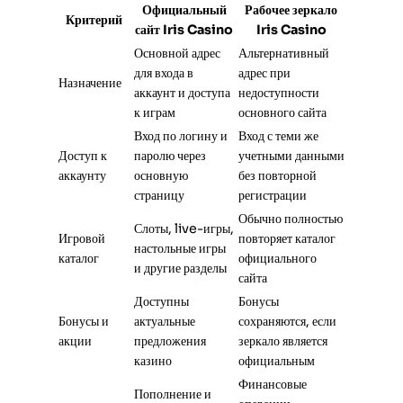
Официальный
Рабочее зеркало
Критерий
сайт Iris Casino
Iris Casino
Основной адрес
Альтернативный
для входа в
адрес при
Назначение
аккаунт и доступа
недоступности
к играм
основного сайта
Вход по логину и
Вход с теми же
Доступ к
паролю через
учетными данными
аккаунту
основную
без повторной
страницу
регистрации
Обычно полностью
Слоты, live-игры,
Игровой
повторяет каталог
настольные игры
каталог
официального
и другие разделы
сайта
Доступны
Бонусы
Бонусы и
актуальные
сохраняются, если
акции
предложения
зеркало является
казино
официальным
Финансовые
Пополнение и