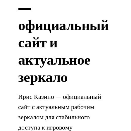
—
официальный
сайт и
актуальное
зеркало
Ирис Казино — официальный
сайт с актуальным рабочим
зеркалом для стабильного
доступа к игровому