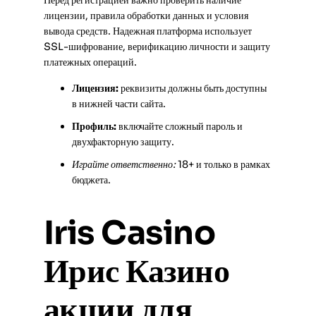
Перед регистрацией важно проверить наличие
лицензии, правила обработки данных и условия
вывода средств. Надежная платформа использует
SSL-шифрование, верификацию личности и защиту
платежных операций.
Лицензия:
реквизиты должны быть доступны
в нижней части сайта.
Профиль:
включайте сложный пароль и
двухфакторную защиту.
Играйте ответственно:
18+ и только в рамках
бюджета.
Iris Casino
Ирис Казино
акции для