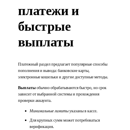
платежи и
быстрые
выплаты
Платежный раздел предлагает популярные способы
пополнения и вывода: банковские карты,
электронные кошельки и другие доступные методы.
Выплаты
обычно обрабатываются быстро, но срок
зависит от выбранной системы и прохождения
проверки аккаунта.
Минимальные лимиты
указаны в кассе.
Для крупных сумм может потребоваться
верификация.