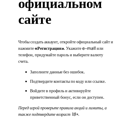
официальном
сайте
Чтобы создать аккаунт, откройте официальный сайт и
нажмите
«Регистрация»
. Укажите e-mail или
телефон, придумайте пароль и выберите валюту
счета.
Заполните данные без ошибок.
Подтвердите контакты по коду или ссылке.
Войдите в профиль и активируйте
приветственный бонус, если он доступен.
Перед игрой проверьте правила акций и лимиты, а
также подтвердите возраст 18+.