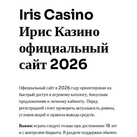
Iris Casino
Ирис Казино
официальный
сайт 2026
Официальный сайт в 2026 году ориентирован на
быстрый доступ к игровому каталогу, бонусным
предложениям и личному кабинету. Перед
регистрацией стоит проверить актуальность домена,
условия акций и правила вывода средств.
Важно:
играть следует только при достижении 18 лет
и с контролем бюджета. В разделе поддержки обычно