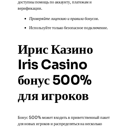
доступны помощь по аккаунту, платежам и
верификации.
Проверяйте лицензию и правила бонусов.
Используйте только безопасное подключение.
Ирис Казино
Iris Casino
бонус 500%
для игроков
Бонус 500% может входить в приветственный пакет
для новых игроков и распределяться на несколько