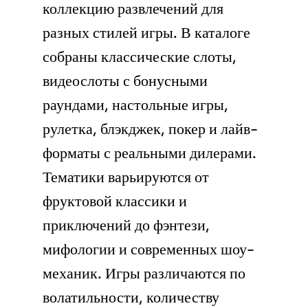
коллекцию развлечений для
разных стилей игры. В каталоге
собраны классические слоты,
видеослоты с бонусными
раундами, настольные игры,
рулетка, блэкджек, покер и лайв-
форматы с реальными дилерами.
Тематики варьируются от
фруктовой классики и
приключений до фэнтези,
мифологии и современных шоу-
механик. Игры различаются по
волатильности, количеству