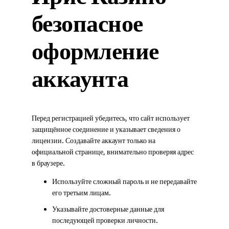
безопасное
оформление
аккаунта
Перед регистрацией убедитесь, что сайт использует
защищённое соединение и указывает сведения о
лицензии. Создавайте аккаунт только на
официальной странице, внимательно проверяя адрес
в браузере.
Используйте сложный пароль и не передавайте
его третьим лицам.
Указывайте достоверные данные для
последующей проверки личности.