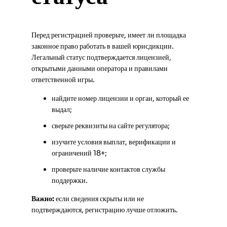
Перед регистрацией проверьте, имеет ли площадка
законное право работать в вашей юрисдикции.
Легальный статус подтверждается лицензией,
открытыми данными оператора и правилами
ответственной игры.
найдите номер лицензии и орган, который ее
выдал;
сверьте реквизиты на сайте регулятора;
изучите условия выплат, верификации и
ограничений 18+;
проверьте наличие контактов службы
поддержки.
Важно:
если сведения скрыты или не
подтверждаются, регистрацию лучше отложить.