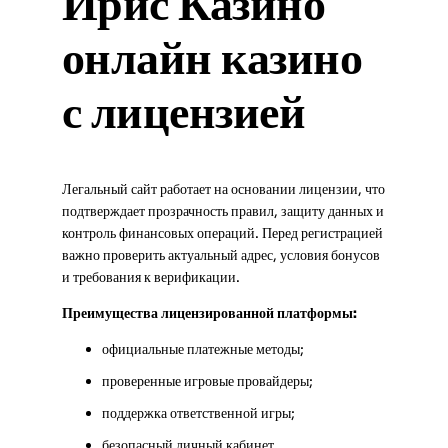
Ирис Казино
онлайн казино
с лицензией
Легальный сайт работает на основании лицензии, что
подтверждает прозрачность правил, защиту данных и
контроль финансовых операций. Перед регистрацией
важно проверить актуальный адрес, условия бонусов
и требования к верификации.
Преимущества лицензированной платформы:
официальные платежные методы;
проверенные игровые провайдеры;
поддержка ответственной игры;
безопасный личный кабинет.