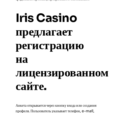
Iris Casino
предлагает
регистрацию
на
лицензированном
сайте.
Анкета открывается через кнопку входа или создания
профиля. Пользователь указывает телефон, e-mail,