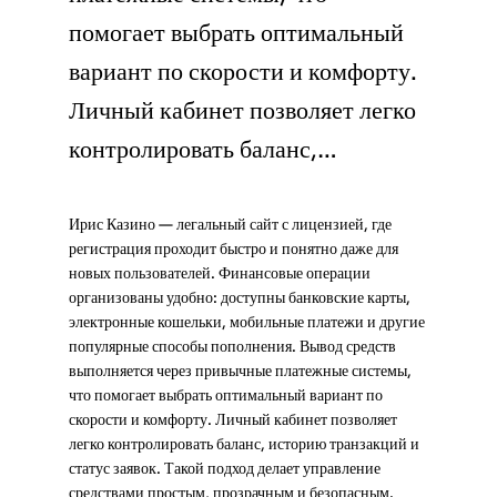
помогает выбрать оптимальный
вариант по скорости и комфорту.
Личный кабинет позволяет легко
контролировать баланс,…
Ирис Казино — легальный сайт с лицензией, где
регистрация проходит быстро и понятно даже для
новых пользователей. Финансовые операции
организованы удобно: доступны банковские карты,
электронные кошельки, мобильные платежи и другие
популярные способы пополнения. Вывод средств
выполняется через привычные платежные системы,
что помогает выбрать оптимальный вариант по
скорости и комфорту. Личный кабинет позволяет
легко контролировать баланс, историю транзакций и
статус заявок. Такой подход делает управление
средствами простым, прозрачным и безопасным.