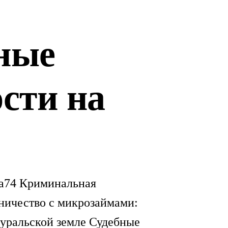
ные
сти на
ка74 Криминальная
ничество с микрозаймами:
 уральской земле Судебные