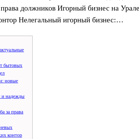
а права должников Игорный бизнес на Урале
контор Нелегальный игорный бизнес:…
 актуальные
от бытовых
ел
и: новые
я и надежды
ба за права
еневых
ких контор