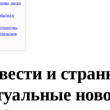
схемы, риски
обытия в
странства:
Уральском
вести и стран
туальные ново