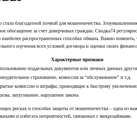
о стала благодатной почвой для мошенничества. Злоумышленни
ное обогащение за счет доверчивых граждан. Сводка74 регулярн
о наиболее распространенных способах обмана. Важно помнить, 
ельного изучения всех условий договора и оценки своих финан
Характерные признаки
пользование поддельных документов или личных данных другог
инудительное страхование, комиссия за “обслуживание” и т.д.
рытые комиссии и штрафы, приводящие к быстрому увеличению
розы, запугивание, нарушение закона
щих рисках и способах защиты от мошенничества – одна из ва
льными и избегать неприятностей, связанных с микрозаймами.