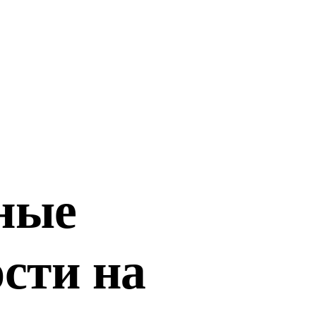
ные
сти на