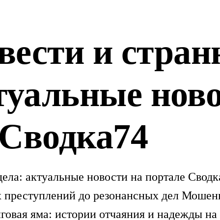
вести и стран
туальные ново
 Сводка74
дела: актуальные новости на портале Свод
х преступлений до резонансных дел Мошен
говая яма: истории отчаяния и надежды на