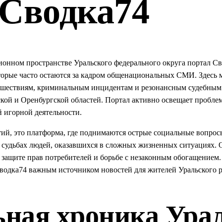
 Сводка74
нном пространстве Уральского федерального округа портал Сво
торые часто остаются за кадром общенациональных СМИ. Здесь
сшествиям, криминальным инцидентам и резонансным судебным 
кой и Оренбургской областей. Портал активно освещает пробле
й игорной деятельности.
ытий, это платформа, где поднимаются острые социальные вопро
о судьбах людей, оказавшихся в сложных жизненных ситуациях. 
 защите прав потребителей и борьбе с незаконным обогащением.
одка74 важным источником новостей для жителей Уральского р
ная хроника Урал