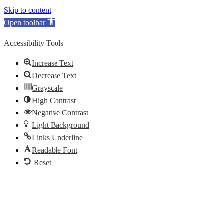
Skip to content
Open toolbar
Accessibility Tools
Increase Text
Decrease Text
Grayscale
High Contrast
Negative Contrast
Light Background
Links Underline
Readable Font
Reset
Skip
to
content