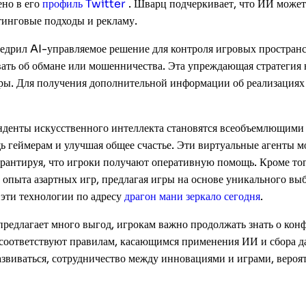
ено в его
профиль Twitter
. Шварц подчеркивает, что ИИ может
тинговые подходы и рекламу.
едрил AI-управляемое решение для контроля игровых простран
ать об обмане или мошенничества. Эта упреждающая стратегия н
ры. Для получения дополнительной информации об реализациях
онденты искусственного интеллекта становятся всеобъемлющим
 геймерам и улучшая общее счастье. Эти виртуальные агенты мо
гарантируя, что игроки получают оперативную помощь. Кроме то
 опыта азартных игр, предлагая игры на основе уникального вы
эти технологии по адресу
драгон мани зеркало сегодня
.
предлагает много выгод, игрокам важно продолжать знать о ко
 соответствуют правилам, касающимся применения ИИ и сбора д
развиваться, сотрудничество между инновациями и играми, вероя