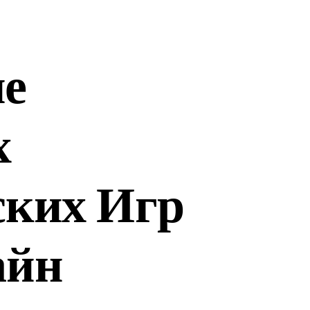
ие
х
ских Игр
айн