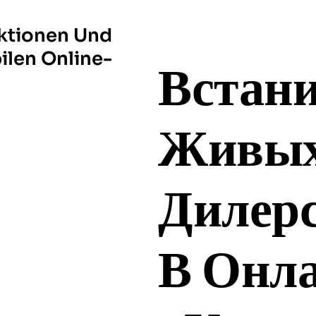
ktionen Und
ilen Online-
Встан
Живы
Дилер
В Онл