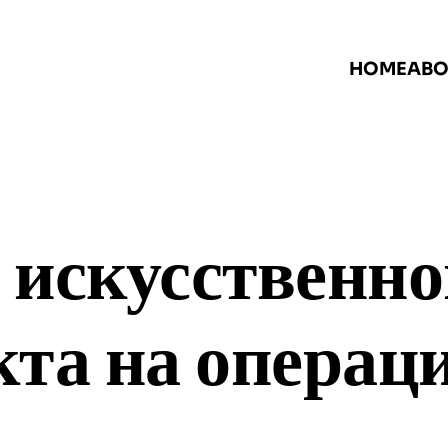
HOME
ABO
 искусственно
кта на операц