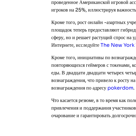
проведенное Американской игровой асс
игроков на 25%, иллюстрируя важность
Кроме того, рост онлайн -азартных учр
площадок теперь предоставляют гибрид
сферу, но и решает растущий спрос на 
Интернете, исследуйте
The New York
Кроме того, инициативы по вознагражд
повторяющихся геймеров с токенами, к
еды. В двадцати двадцати четырех чет
вознаграждения, что привело к росту н
вознаграждения по адресу
pokerdom
.
Что касается резюме, в то время как по
привлечения и поддержания участников
очарование и гарантировать долгосрочн