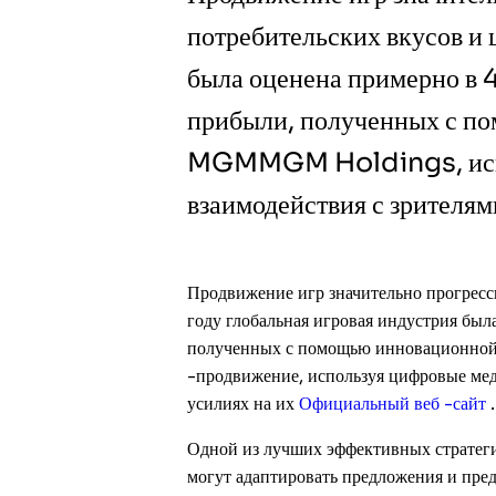
потребительских вкусов и 
была оценена примерно в 
прибыли, полученных с по
MGMMGM Holdings, исполь
взаимодействия с зрителя
Продвижение игр значительно прогресс
году глобальная игровая индустрия бы
полученных с помощью инновационной
-продвижение, используя цифровые мед
усилиях на их
Официальный веб -сайт
.
Одной из лучших эффективных стратег
могут адаптировать предложения и пред