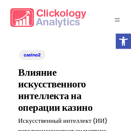
Skip
to
content
Open
casino2
Влияние
искусственного
интеллекта на
операции казино
Искусственный интеллект (ИИ)
революционизирует индустрию