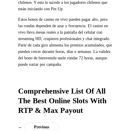
chilenos. Y esto le sucede a los jugadores chilenos que
están iniciando con Pin Up.
Estos bonos de casino en vivo pueden pagar alto, pero
las rondas dependen de azar y frecuencia. El casino en
vivo lleva mesas reales a la pantalla del celular con
streaming HD, crupieres profesionales y chat integrado.
Parte de cada giro alimenta los premios acumulados, que
pueden crecer durante horas, días o semanas. La validez
del bono de bienvenida suele rondar 72 horas, aunque
puede variar por campaña.
Comprehensive List Of All
The Best Online Slots With
RTP & Max Payout
←
Previous