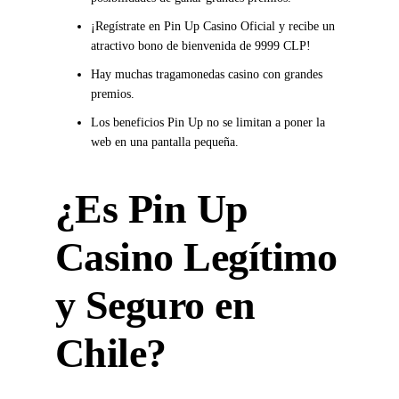
¡Regístrate en Pin Up Casino Oficial y recibe un
atractivo bono de bienvenida de 9999 CLP!
Hay muchas tragamonedas casino con grandes
premios.
Los beneficios Pin Up no se limitan a poner la
web en una pantalla pequeña.
¿Es Pin Up
Casino Legítimo
y Seguro en
Chile?