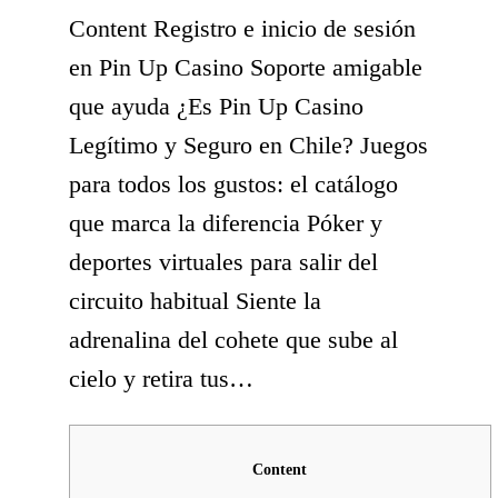
Content Registro e inicio de sesión
en Pin Up Casino Soporte amigable
que ayuda ¿Es Pin Up Casino
Legítimo y Seguro en Chile? Juegos
para todos los gustos: el catálogo
que marca la diferencia Póker y
deportes virtuales para salir del
circuito habitual Siente la
adrenalina del cohete que sube al
cielo y retira tus…
Content