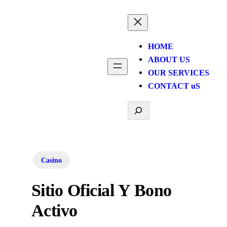
Skip
to
content
HOME
ABOUT US
OUR SERVICES
CONTACT uS
Search
Casino
Sitio Oficial Y Bono
Activo