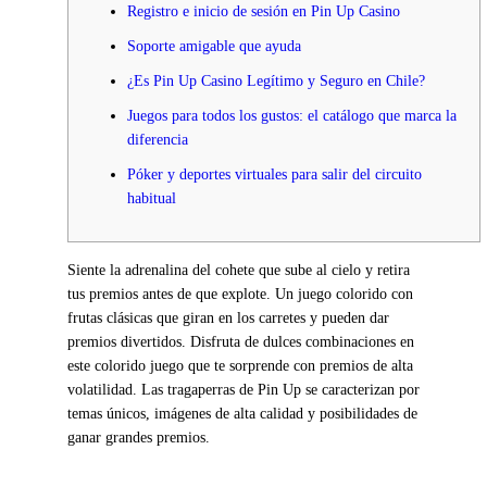
Registro e inicio de sesión en Pin Up Casino
Soporte amigable que ayuda
¿Es Pin Up Casino Legítimo y Seguro en Chile?
Juegos para todos los gustos: el catálogo que marca la
diferencia
Póker y deportes virtuales para salir del circuito
habitual
Siente la adrenalina del cohete que sube al cielo y retira
tus premios antes de que explote. Un juego colorido con
frutas clásicas que giran en los carretes y pueden dar
premios divertidos. Disfruta de dulces combinaciones en
este colorido juego que te sorprende con premios de alta
volatilidad. Las tragaperras de Pin Up se caracterizan por
temas únicos, imágenes de alta calidad y posibilidades de
ganar grandes premios.