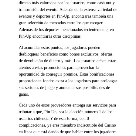
directo más valorados por los usuarios, como cash out y
transmisión del evento. Además de la extensa variedad de
eventos y deportes en Pin-Up, encontrarás también una
gran selección de mercados entre los que escoger.
Además de los deportes mencionados recientemente, en
Pin-Up encontrarás otras disciplinas.
Al acumular estos puntos, los jugadores pueden
desbloquear beneficios como bonos exclusivos, ofertas
de devolución de dinero y más. Los usuarios deben estar
atentos a estas promociones para aprovechar la
oportunidad de conseguir premios. Estas bonificaciones
proporcionan fondos extra a los jugadores para prolongar
sus sesiones de juego y aumentar sus posibilidades de
ganar.
Cada uno de estos proveedores entrega sus servicios para
tributar a que, Pin Up, sea la elección número 1 de los
usuarios chilenos. Y de esta forma, con 0
complicaciones, ya eres miembro indiscutible del Casino
en línea que está dando de que hablar entre los jugadores