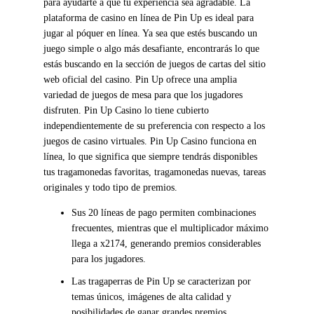
para ayudarte a que tu experiencia sea agradable. La
plataforma de casino en línea de Pin Up es ideal para
jugar al póquer en línea. Ya sea que estés buscando un
juego simple o algo más desafiante, encontrarás lo que
estás buscando en la sección de juegos de cartas del sitio
web oficial del casino. Pin Up ofrece una amplia
variedad de juegos de mesa para que los jugadores
disfruten. Pin Up Casino lo tiene cubierto
independientemente de su preferencia con respecto a los
juegos de casino virtuales. Pin Up Casino funciona en
línea, lo que significa que siempre tendrás disponibles
tus tragamonedas favoritas, tragamonedas nuevas, tareas
originales y todo tipo de premios.
Sus 20 líneas de pago permiten combinaciones
frecuentes, mientras que el multiplicador máximo
llega a x2174, generando premios considerables
para los jugadores.
Las tragaperras de Pin Up se caracterizan por
temas únicos, imágenes de alta calidad y
posibilidades de ganar grandes premios.