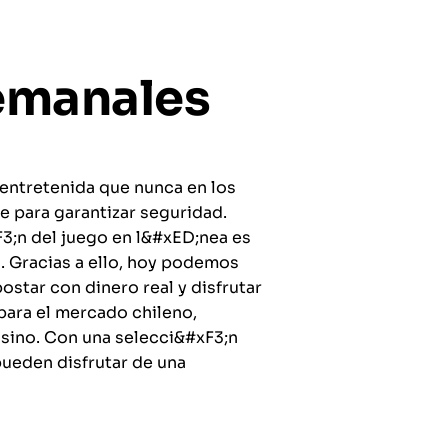
semanales
 entretenida que nunca en los
ve para garantizar seguridad.
3;n del juego en l&#xED;nea es
s. Gracias a ello, hoy podemos
star con dinero real y disfrutar
para el mercado chileno,
asino. Con una selecci&#xF3;n
pueden disfrutar de una