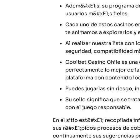
Adem&#xE1;s, su programa de 
usuarios m&#xE1;s fieles.
Cada uno de estos casinos en
te animamos a explorarlos y 
Al realizar nuestra lista con
seguridad, compatibilidad m&
Coolbet Casino Chile es una
perfectamente lo mejor de la
plataforma con contenido loc
Puedes jugarlas sin riesgo, 
Su sello significa que se tr
con el juego responsable.
En el sitio est&#xE1; recopilada i
sus r&#xE1;pidos procesos de cobro
continuamente sus sugerencias pe