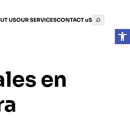
Search
UT US
OUR SERVICES
CONTACT uS
Open
ales en
ra