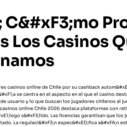
; C&#xF3;mo Pr
s Los Casinos 
onamos
es casinos online de Chile por su cashback autom&#xE1
#xF1;a se centra en el aspecto en el que el casino des
 de usuario y lo que buscan los jugadores chilenos al j
casinos online Chile 2026 destaca plataformas con ret
xE1;logo s&#xF3;lido. Las licencias garantizan que los
itado. La regulaci&#xF3;n espec&#xED;fica a&#xFA;n est