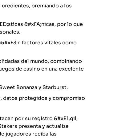
 crecientes, premiando a los
ED;sticas &#xFA;nicas, por lo que
rsonales.
ci&#xF3;n factores vitales como
solidadas del mundo, combinando
juegos de casino en una excelente
Sweet Bonanza y Starburst.
tos, datos protegidos y compromiso
acan por su registro &#xE1;gil,
Stakers presenta y actualiza
e jugadores reciba las