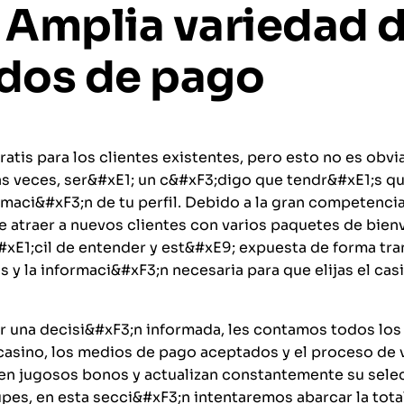
 Amplia variedad 
dos de pago
ratis para los clientes existentes, pero esto no es obv
s veces, ser&#xE1; un c&#xF3;digo que tendr&#xE1;s que
ormaci&#xF3;n de tu perfil. Debido a la gran competenci
 de atraer a nuevos clientes con varios paquetes de bi
#xE1;cil de entender y est&#xE9; expuesta de forma tra
 y la informaci&#xF3;n necesaria para que elijas el ca
 una decisi&#xF3;n informada, les contamos todos los 
 casino, los medios de pago aceptados y el proceso de v
cen jugosos bonos y actualizan constantemente su sele
upes, en esta secci&#xF3;n intentaremos abarcar la tot