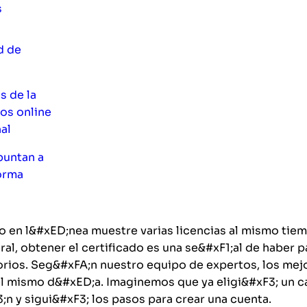
s
d de
s de la
nos online
al
apuntan a
forma
o en l&#xED;nea muestre varias licencias al mismo tiemp
al, obtener el certificado es una se&#xF1;al de haber 
rios. Seg&#xFA;n nuestro equipo de expertos, los mejo
el mismo d&#xED;a. Imaginemos que ya eligi&#xF3; un 
n y sigui&#xF3; los pasos para crear una cuenta.