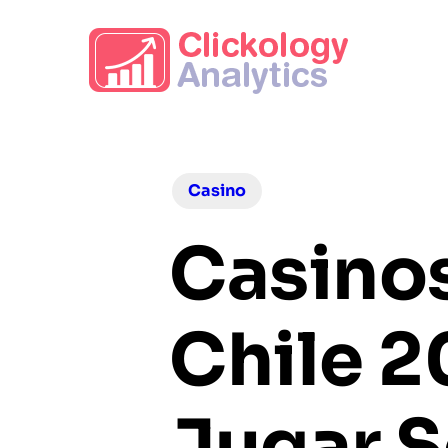
Skip
to
content
Casino
Casinos
Chile 2
Jugar 