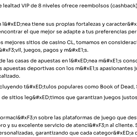
lealtad VIP de 8 niveles ofrece reembolsos (cashback)
 l&#xED;nea tiene sus propias fortalezas y caracter&#x
encontrar el que mejor se adapte a tus preferencias pe
 los mejores sitios de casino CL, tomamos en considera
#xF3;vil, juegos, pagos y m&#xE1;s.
 de las casas de apuestas en l&#xED;nea m&#xE1;s con
s apuestas deportivas con los m&#xE1;s apasionantes 
alizado.
incluyendo t&#xED;tulos populares como Book of Dead, 
ata de sitios leg&#xED;timos que garantizan juegos jus
nformaci&#xF3;n sobre las plataformas de juego que dest
 y su excelente servicio de atenci&#xF3;n al cliente. 
rsonalizadas, garantizando que cada categor&#xED;a d